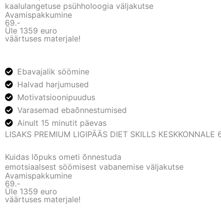
kaalulangetuse psühholoogia väljakutse
Avamispakkumine
69.-
Üle 1359 euro
väärtuses materjale!
Ebavajalik söömine
Halvad harjumused
Motivatsioonipuudus
Varasemad ebaõnnestumised
Ainult 15 minutit päevas
LISAKS PREMIUM LIGIPÄÄS DIET SKILLS KESKKONNALE 
Kuidas lõpuks ometi õnnestuda
emotsiaalsest söömisest vabanemise väljakutse
Avamispakkumine
69.-
Üle 1359 euro
väärtuses materjale!