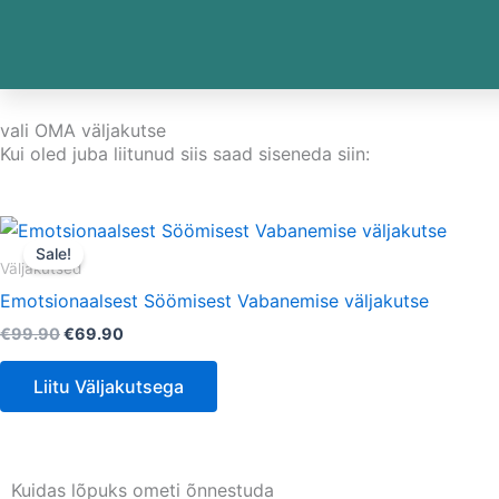
Skip
to
content
vali OMA väljakutse
Kui oled juba liitunud siis saad siseneda siin:
Algne
Current
hind
price
Sale!
oli:
is:
Väljakutsed
€99.90.
€69.90.
Emotsionaalsest Söömisest Vabanemise väljakutse
€
99.90
€
69.90
Liitu Väljakutsega
Kuidas lõpuks ometi õnnestuda