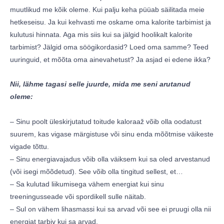
muutlikud me kõik oleme. Kui palju keha püüab säilitada meie
hetkeseisu. Ja kui kehvasti me oskame oma kalorite tarbimist ja
kulutusi hinnata. Aga mis siis kui sa jälgid hoolikalt kalorite
tarbimist? Jälgid oma söögikordasid? Loed oma samme? Teed
uuringuid, et mõõta oma ainevahetust? Ja asjad ei edene ikka?
Nii, lähme tagasi selle juurde, mida me seni arutanud
oleme:
– Sinu poolt üleskirjutatud toitude kaloraaž võib olla oodatust
suurem, kas vigase märgistuse või sinu enda mõõtmise väikeste
vigade tõttu.
– Sinu energiavajadus võib olla väiksem kui sa oled arvestanud
(või isegi mõõdetud). See võib olla tingitud sellest, et…
– Sa kulutad liikumisega vähem energiat kui sinu
treeningusseade või spordikell sulle näitab.
– Sul on vähem lihasmassi kui sa arvad või see ei pruugi olla nii
energiat tarbiv kui sa arvad.