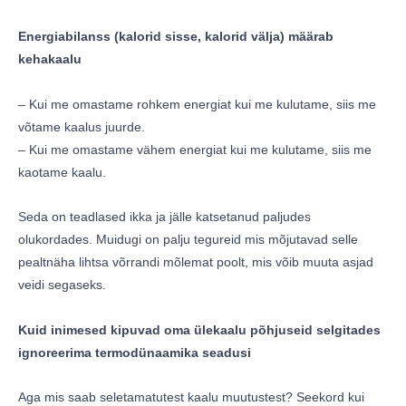
Energiabilanss (kalorid sisse, kalorid välja) määrab
kehakaalu
– Kui me omastame rohkem energiat kui me kulutame, siis me
võtame kaalus juurde.
– Kui me omastame vähem energiat kui me kulutame, siis me
kaotame kaalu.
Seda on teadlased ikka ja jälle katsetanud paljudes
olukordades. Muidugi on palju tegureid mis mõjutavad selle
pealtnäha lihtsa võrrandi mõlemat poolt, mis võib muuta asjad
veidi segaseks.
Kuid inimesed kipuvad oma ülekaalu põhjuseid selgitades
ignoreerima termodünaamika seadusi
Aga mis saab seletamatutest kaalu muutustest? Seekord kui