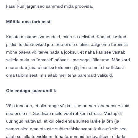
kasulikud järgmised sammud mida proovida.
Mõõda oma tarbimist
Kasuta mistahes vahendeid, mida sa eelistad. Kaalud, lusikad,
pildid, toidupäevikud jne. See ei ole oluline. Jälgi oma tarbimist
mõne päeva või terve nädala jooksul, et näha kas see vastab
sellele mida sa “arvasid” söövat – me sageli üllatume. Mõnikord
suurendab juba ainuüksi toitumise jälgimine meie teadlikkust
oma tarbimisest, mis aitab meil teha paremaid valikuid.
Ole endaga kaastundlik
Võib tunduda, et olla range või kriitiline on hea lähenemine kuid
see ei ole nii. See lisab meile veel rohkem stressi. Vastupidi
uuringud näitavad, et kui oled enda suhtes lahke ja õrn (ja
samas oled oma otsuste suhtes täiskasvanulikult aus) siis see
aitab sul olla tervislikum, teha targemaid toiduvalikuid, pidada