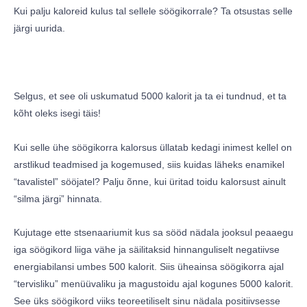
Kui palju kaloreid kulus tal sellele söögikorrale? Ta otsustas selle
järgi uurida.
Selgus, et see oli uskumatud 5000 kalorit ja ta ei tundnud, et ta
kõht oleks isegi täis!
Kui selle ühe söögikorra kalorsus üllatab kedagi inimest kellel on
arstlikud teadmised ja kogemused, siis kuidas läheks enamikel
“tavalistel” sööjatel? Palju õnne, kui üritad toidu kalorsust ainult
“silma järgi” hinnata.
Kujutage ette stsenaariumit kus sa sööd nädala jooksul peaaegu
iga söögikord liiga vähe ja säilitaksid hinnanguliselt negatiivse
energiabilansi umbes 500 kalorit. Siis üheainsa söögikorra ajal
“tervisliku” menüüvaliku ja magustoidu ajal kogunes 5000 kalorit.
See üks söögikord viiks teoreetiliselt sinu nädala positiivsesse