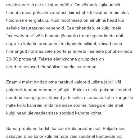
reaktsioone ei ole nii lihtne mõõta. On võimalik ligikaudselt
hinnata meie põhiainevahetuse kiirust ehk teisisõnu, meie elus
hoidmise energiakulu. Kuid mõõtmised on ainult nii head kui
selleks kasutatavad vahendid. See tähendab, et kuigi meie
“ainevahetust” võib hinnata jõusaalis treeningseadmete abil
nagu ka kalorite arvu puhul toiduainete siltidel, võivad need
hinnangud normaalsete noorte ja tervete inimeste puhul erineda
20-30 protsenti. Teistes elanikkonna gruppides on
need erinevused tõenäoliselt veelgi suuremad.
Enamik meist hindab oma tarbitud kaloreid „silma järgi“ või
pakendil toodud numbrite põhjal. Esiteks ei ole pakendil toodud
numbrid kunagi päris täpsed ja teiseks, ei omasta keha kaugeltki
mitte kõiki kaloreid mida me sisse sööme. Seega ei ole meil
kuigi head ülevaadet sisse söödud kalorite kohta.
Sama probleem kerkib ka kalorikulu arvutamisel. Paljud meist
oskavad oma kalorikulu hinnata vaid randmel kantavate või