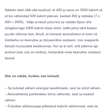
Näiteks oled võib-olla kuulnud, et 450 g rasva on 3500 kalorit nii,
et kui vähendad 500 kalorit päevas, kaotad 450 g nädalas (7 x
500 = 3500). Välja arvatud juhul kui sa nädala lõpus ühe
söögikorraga 5000 kalorit sisse sööd, sellel juhul oled kaalus
juurde võtmise teel. Ainult, et inimese ainevahetus ei toimi nii.
Inimkeha on keeruline ja dünaamiline süsteem, mis reageerib
kiiresti muutustele keskkonnas. Kui sa ei söö, eriti pikema aja
jooksul (see osa on oluline), kohandub meie keeruline süsteem
kiiresti.
Siin on näide, kuidas see toimub:
– Sa kulutad vähem energiat seedimisele, sest sa sööd vähem.
– Ainevahetuse puhkeoleku kiirus väheneb, sest sa kaalud
vähem.
– Füüsilise aktiivsusega põletatud kalorid vähenevad, sest sa