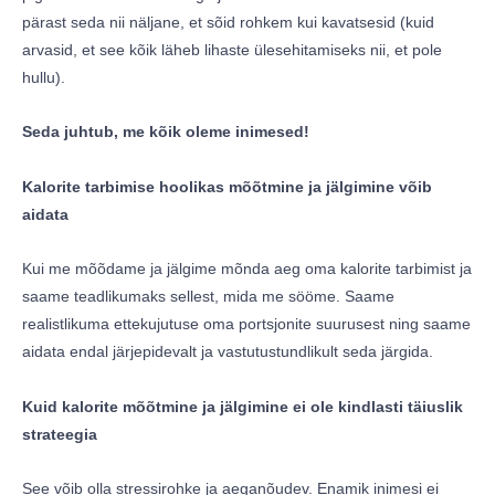
pärast seda nii näljane, et sõid rohkem kui kavatsesid (kuid
arvasid, et see kõik läheb lihaste ülesehitamiseks nii, et pole
hullu).
Seda juhtub, me kõik oleme inimesed!
Kalorite tarbimise hoolikas mõõtmine ja jälgimine võib
aidata
Kui me mõõdame ja jälgime mõnda aeg oma kalorite tarbimist ja
saame teadlikumaks sellest, mida me sööme. Saame
realistlikuma ettekujutuse oma portsjonite suurusest ning saame
aidata endal järjepidevalt ja vastutustundlikult seda järgida.
Kuid kalorite mõõtmine ja jälgimine ei ole kindlasti täiuslik
strateegia
See võib olla stressirohke ja aeganõudev. Enamik inimesi ei