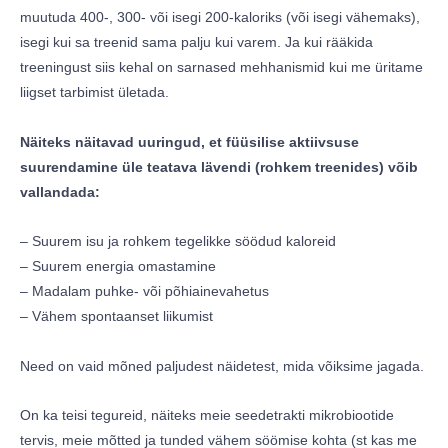
muutuda 400-, 300- või isegi 200-kaloriks (või isegi vähemaks),
isegi kui sa treenid sama palju kui varem. Ja kui rääkida
treeningust siis kehal on sarnased mehhanismid kui me üritame
liigset tarbimist ületada.
Näiteks näitavad uuringud, et füüsilise aktiivsuse
suurendamine üle teatava lävendi (rohkem treenides) võib
vallandada:
– Suurem isu ja rohkem tegelikke söödud kaloreid
– Suurem energia omastamine
– Madalam puhke- või põhiainevahetus
– Vähem spontaanset liikumist
Need on vaid mõned paljudest näidetest, mida võiksime jagada.
On ka teisi tegureid, näiteks meie seedetrakti mikrobiootide
tervis, meie mõtted ja tunded vähem söömise kohta (st kas me