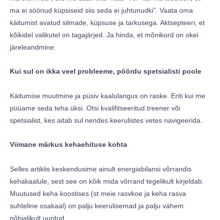
ma ei söönud küpsiseid siis seda ei juhtunudki”. Vaata oma
käitumist avatud silmade, küpsuse ja tarkusega. Aktsepteeri, et
kõikidel valikutel on tagajärjed. Ja hinda, et mõnikord on okei
järeleandmine.
Kui sul on ikka veel probleeme, pöördu spetsialisti poole
Käitumise muutmine ja püsiv kaalulangus on raske. Eriti kui me
püüame seda teha üksi. Otsi kvalifitseeritud treener või
spetsialist, kes aitab sul nendes keerulistes vetes navigeerida.
Viimane märkus kehaehituse kohta
Selles artiklis keskendusime ainult energiabilansi võrrandis
kehakaalule, sest see on kõik mida võrrand tegelikult kirjeldab.
Muutused keha koostises (st meie rasvkoe ja keha rasva
suhteline osakaal) on palju keerulisemad ja palju vähem
põhjalikult uuritud.