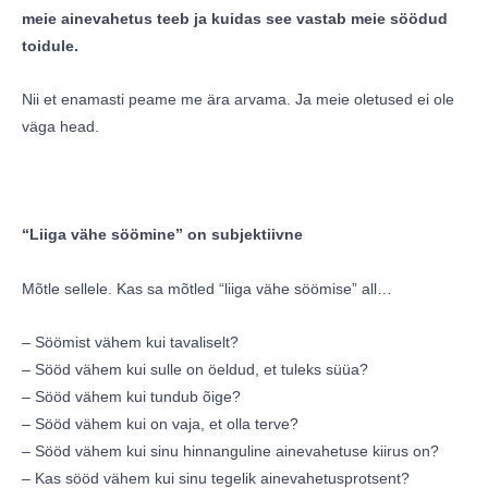
meie ainevahetus teeb ja kuidas see vastab meie söödud
toidule.
Nii et enamasti peame me ära arvama. Ja meie oletused ei ole
väga head.
“Liiga vähe söömine” on subjektiivne
Mõtle sellele. Kas sa mõtled “liiga vähe söömise” all…
– Söömist vähem kui tavaliselt?
– Sööd vähem kui sulle on öeldud, et tuleks süüa?
– Sööd vähem kui tundub õige?
– Sööd vähem kui on vaja, et olla terve?
– Sööd vähem kui sinu hinnanguline ainevahetuse kiirus on?
– Kas sööd vähem kui sinu tegelik ainevahetusprotsent?