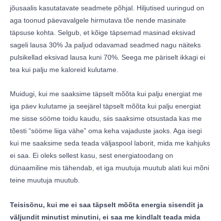
jõusaalis kasutatavate seadmete põhjal. Hiljutised uuringud on
aga toonud päevavalgele hirmutava tõe nende masinate
täpsuse kohta. Selgub, et kõige täpsemad masinad eksivad
sageli lausa 30% Ja paljud odavamad seadmed nagu näiteks
pulsikellad eksivad lausa kuni 70%. Seega me päriselt ikkagi ei
tea kui palju me kaloreid kulutame.
Muidugi, kui me saaksime täpselt mõõta kui palju energiat me
iga päev kulutame ja seejärel täpselt mõõta kui palju energiat
me sisse sööme toidu kaudu, siis saaksime otsustada kas me
tõesti “sööme liiga vähe” oma keha vajaduste jaoks. Aga isegi
kui me saaksime seda teada väljaspool laborit, mida me kahjuks
ei saa. Ei oleks sellest kasu, sest energiatoodang on
dünaamiline mis tähendab, et iga muutuja muutub alati kui mõni
teine muutuja muutub.
Teisisõnu, kui me ei saa täpselt mõõta energia sisendit ja
väljundit minutist minutini, ei saa me kindlalt teada mida