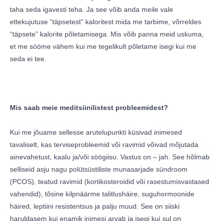
taha seda igavesti teha. Ja see võib anda meile vale
ettekujutuse “täpsetest” kaloritest mida me tarbime, võrreldes
“täpsete” kalorite põletamisega. Mis võib panna meid uskuma,
et me sööme vähem kui me tegelikult põletame isegi kui me
seda ei tee.
Mis saab meie meditsiinilistest probleemidest?
Kui me jõuame sellesse arutelupunkti küsivad inimesed
tavaliselt, kas terviseprobleemid või ravimid võivad mõjutada
ainevahetust, kaalu ja/või söögiisu. Vastus on – jah. See hõlmab
selliseid asju nagu polütsüstiliste munasarjade sündroom
(PCOS), teatud ravimid (kortikosteroidid või rasestumisvastased
vahendid), tõsine kilpnäärme talitlushäire, suguhormoonide
häired, leptiini resistentsus ja palju muud. See on siiski
haruldasem kui enamik inimesi arvab ja isegi kui sul on