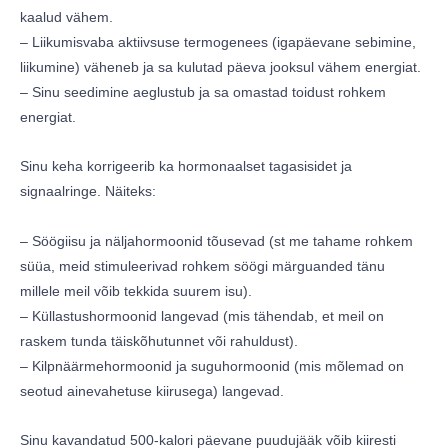
kaalud vähem.
– Liikumisvaba aktiivsuse termogenees (igapäevane sebimine,
liikumine) väheneb ja sa kulutad päeva jooksul vähem energiat.
– Sinu seedimine aeglustub ja sa omastad toidust rohkem
energiat.
Sinu keha korrigeerib ka hormonaalset tagasisidet ja
signaalringe. Näiteks:
– Söögiisu ja näljahormoonid tõusevad (st me tahame rohkem
süüa, meid stimuleerivad rohkem söögi märguanded tänu
millele meil võib tekkida suurem isu).
– Küllastushormoonid langevad (mis tähendab, et meil on
raskem tunda täiskõhutunnet või rahuldust).
– Kilpnäärmehormoonid ja suguhormoonid (mis mõlemad on
seotud ainevahetuse kiirusega) langevad.
Sinu kavandatud 500-kalori päevane puudujääk võib kiiresti