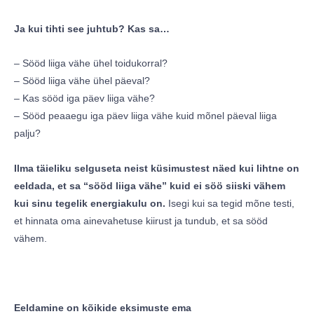
Ja kui tihti see juhtub? Kas sa…
– Sööd liiga vähe ühel toidukorral?
– Sööd liiga vähe ühel päeval?
– Kas sööd iga päev liiga vähe?
– Sööd peaaegu iga päev liiga vähe kuid mõnel päeval liiga
palju?
Ilma täieliku selguseta neist küsimustest näed kui lihtne on
eeldada, et sa “sööd liiga vähe” kuid ei söö siiski vähem
kui sinu tegelik energiakulu on.
Isegi kui sa tegid mõne testi,
et hinnata oma ainevahetuse kiirust ja tundub, et sa sööd
vähem.
Eeldamine on kõikide eksimuste ema