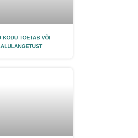
U KODU TOETAB VÕI
AALULANGETUST