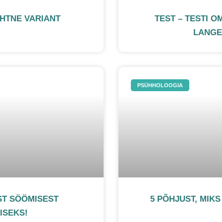
IHTNE VARIANT
TEST – TESTI O
LANGE
PSÜHHOLOOGIA
ST SÖÖMISEST
5 PÕHJUST, MIK
ISEKS!