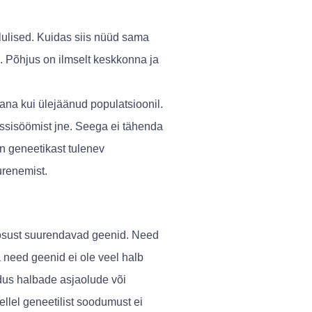
lulised. Kuidas siis nüüd sama
d. Põhjus on ilmselt keskkonna ja
na kui ülejäänud populatsioonil.
ssisöömist jne. Seega ei tähenda
n geneetikast tulenev
urenemist.
äosust suurendavad geenid. Need
 need geenid ei ole veel halb
ldus halbade asjaolude või
llel geneetilist soodumust ei