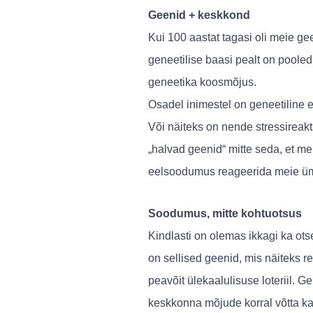
Geenid + keskkond
Kui 100 aastat tagasi oli meie g
geneetilise baasi pealt on pooled
geneetika koosmõjus.
Osadel inimestel on geneetiline 
Või näiteks on nende stressireak
„halvad geenid“ mitte seda, et m
eelsoodumus reageerida meie ümb
Soodumus
,
mitte kohtuotsus
Kindlasti on olemas ikkagi ka o
on sellised geenid, mis näiteks r
peavõit ülekaalulisuse loteriil. 
keskkonna mõjude korral võtta ka