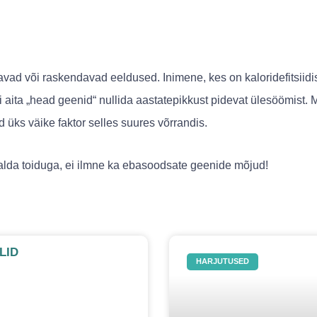
d või raskendavad eeldused. Inimene, kes on kaloridefitsiidis,
 aita „head geenid“ nullida aastatepikkust pidevat ülesöömist. 
d üks väike faktor selles suures võrrandis.
iialda toiduga, ei ilmne ka ebasoodsate geenide mõjud!
LID
HARJUTUSED