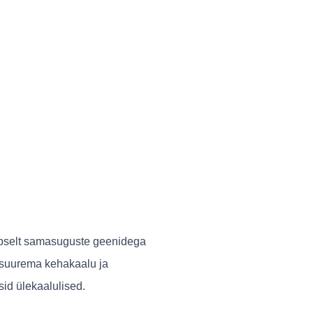
täpselt samasuguste geenidega
t suurema kehakaalu ja
id ülekaalulised.