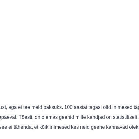
t, aga ei tee meid paksuks. 100 aastat tagasi olid inimesed 
äeval. Tõesti, on olemas geenid mille kandjad on statistilisel
ee ei tähenda, et kõik inimesed kes neid geene kannavad oleks