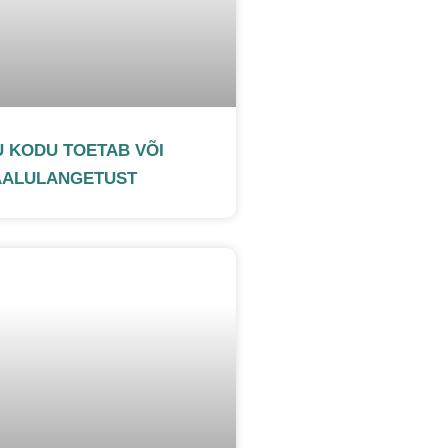
U KODU TOETAB VÕI
AALULANGETUST