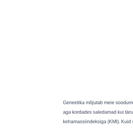
Geneetika mõjutab meie soodumus
aga kordades saledamad kui tänap
kehamassiindeksiga (KMI). Kuid s