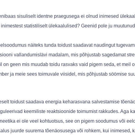
eenibaas sisuliselt identne praegusega ei olnud inimesed ülekaa
 inimestest statistiliselt ülekaalulised? Geenid pole ju muutunu
eelsoodumus näiteks tunda toidust saadavat naudingut tugevama
tsiooni vallandumislävi madalam, mis põhjustab sagedamat stre
eil on geen mis muudab toidu rasvaks vaid pigem seda, et meil o
er ja meie sees toimuvale viisidel, mis põhjustab söömise su
tseselt toidust saadava energia keharasvana salvestamise tõen
eguleerivad keemiliste reaktsioonide toimumist rakkudes. Aga ka
Geneetika ei ole veel kohtuotsus, see on pigem soodumus või ee
alus juurde suurema tõenäosusega või rohkem, kui inimesed, ke