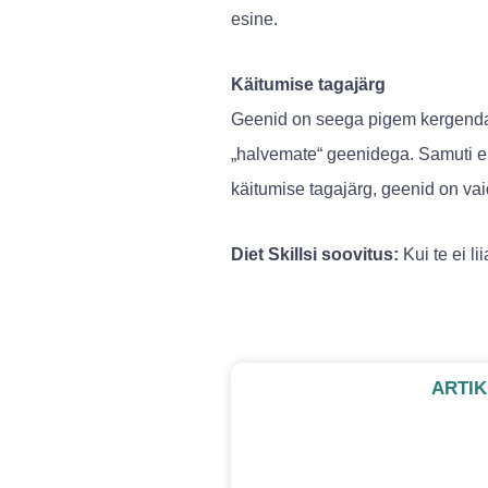
esine.
Käitumise tagajärg
Geenid on seega pigem kergendava
„halvemate“ geenidega. Samuti ei
käitumise tagajärg, geenid on vai
Diet Skillsi soovitus:
Kui te ei l
ARTIK