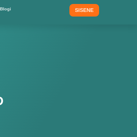
Blogi
SISENE
D