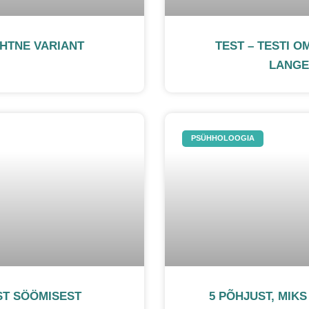
IHTNE VARIANT
TEST – TESTI O
LANGE
PSÜHHOLOOGIA
ST SÖÖMISEST
5 PÕHJUST, MIK