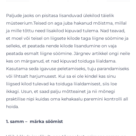
Paljude jaoks on pisitasa lisanduvad ülekilod täielik
müsteerium.Teised on aga juba hakanud mõistma, millal
ja mille tõttu need lisakilod kipuvad tulema. Nad teavad,
et moel või teisel on liigsete kilode taga liigne söömine ja
selleks, et peatada nende kilode lisandumine on vaja
peatada esmalt liigne söömine. Järgnev artikkel ongi neile
kes on märganud, et nad kipuvad toiduga liialdama.
Kasutama seda igavuse peletamiseks, tuju parandamiseks
või lihtsalt harjumusest. Kui sa ei ole kindel kas sinu
liigsed kilod tulevad ka toiduga liialdamisest, siis loe
ikkagi. Usun, et saad palju mõtteainet ja nii mõnegi
praktilise nipi kuidas oma kehakaalu paremini kontrolli all
hoida.
1. samm – märka söömist