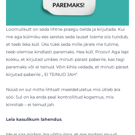
Loomulikult on seda lihtne praegu öelda ja kirjutada. Kui
me aga külmiku ees seistes seda lauset loeme siis tundub,
et teeb ikka küll. Üks tükk seda mille järele me tulime,
teeb olemise kindlasti paremaks. Hea küll. Proovi! Aga lepi
kokku, et kirjutad umbes minuti pärast paberile, kas tegi
paremaks või ei teinud. Võin kihla vedada, et minuti pärast
kirjutad paberile „ EI TEINUD JAH“.
Nüüd on sul mitte lihtsalt meeldetuletus mis ütleb ära
söö. Sul on ka enda peal kontrollitud kogemus, mis
kinnitab – ei teinud jah.
Leia kasulikum lahendus
.
Me ei saa midagi ära võtta ilma, et me midagi muud