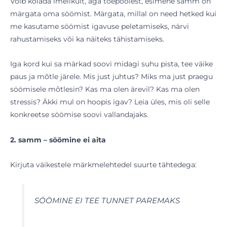
Võib kõlada imelikult, aga tõepoolest, esimene samm on
märgata oma söömist. Märgata, millal on need hetked kui
me kasutame söömist igavuse peletamiseks, närvi
rahustamiseks või ka näiteks tähistamiseks.
Iga kord kui sa märkad soovi midagi suhu pista, tee väike
paus ja mõtle järele. Mis just juhtus? Miks ma just praegu
söömisele mõtlesin? Kas ma olen ärevil? Kas ma olen
stressis? Äkki mul on hoopis igav? Leia üles, mis oli selle
konkreetse söömise soovi vallandajaks.
2. samm – söömine ei aita
Kirjuta väikestele märkmelehtedel suurte tähtedega:
SÖÖMINE EI TEE TUNNET PAREMAKS