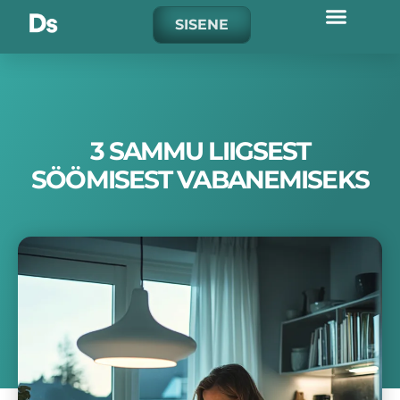
Skip
SISENE
to
content
3 SAMMU LIIGSEST
SÖÖMISEST VABANEMISEKS