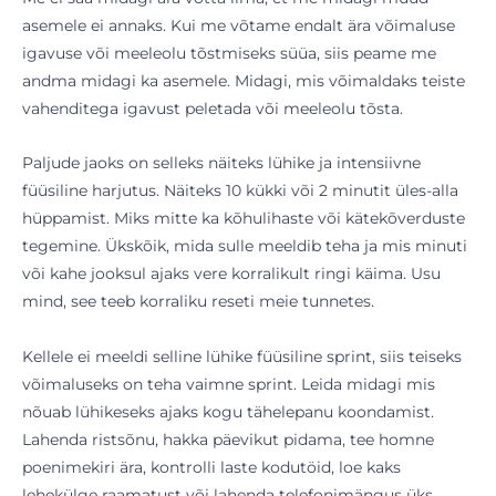
asemele ei annaks. Kui me võtame endalt ära võimaluse
igavuse või meeleolu tõstmiseks süüa, siis peame me
andma midagi ka asemele. Midagi, mis võimaldaks teiste
vahenditega igavust peletada või meeleolu tõsta.
Paljude jaoks on selleks näiteks lühike ja intensiivne
füüsiline harjutus. Näiteks 10 kükki või 2 minutit üles-alla
hüppamist. Miks mitte ka kõhulihaste või kätekõverduste
tegemine. Ükskõik, mida sulle meeldib teha ja mis minuti
või kahe jooksul ajaks vere korralikult ringi käima. Usu
mind, see teeb korraliku reseti meie tunnetes.
Kellele ei meeldi selline lühike füüsiline sprint, siis teiseks
võimaluseks on teha vaimne sprint. Leida midagi mis
nõuab lühikeseks ajaks kogu tähelepanu koondamist.
Lahenda ristsõnu, hakka päevikut pidama, tee homne
poenimekiri ära, kontrolli laste kodutöid, loe kaks
lehekülge raamatust või lahenda telefonimängus üks