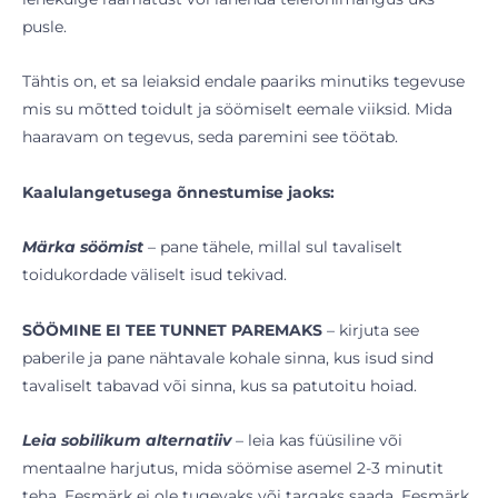
pusle.
Tähtis on, et sa leiaksid endale paariks minutiks tegevuse
mis su mõtted toidult ja söömiselt eemale viiksid. Mida
haaravam on tegevus, seda paremini see töötab.
Kaalulangetusega õnnestumise jaoks:
Märka söömist
– pane tähele, millal sul tavaliselt
toidukordade väliselt isud tekivad.
SÖÖMINE EI TEE TUNNET PAREMAKS
– kirjuta see
paberile ja pane nähtavale kohale sinna, kus isud sind
tavaliselt tabavad või sinna, kus sa patutoitu hoiad.
Leia sobilikum alternatiiv
– leia kas füüsiline või
mentaalne harjutus, mida söömise asemel 2-3 minutit
teha. Eesmärk ei ole tugevaks või targaks saada. Eesmärk