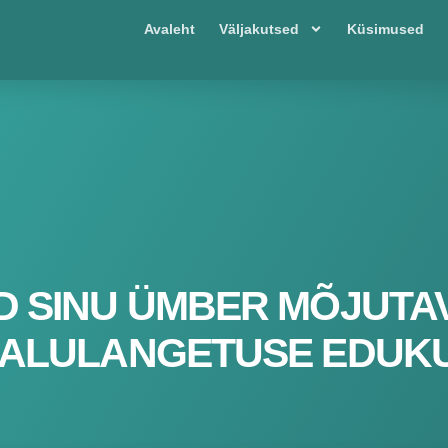
Avaleht
Väljakutsed
Küsimused
D SINU ÜMBER MÕJUTA
ALULANGETUSE EDUK