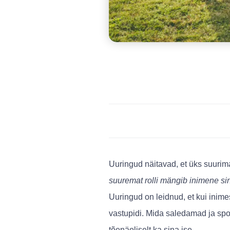
Uuringud näitavad, et üks suurim
suuremat rolli mängib inimene 
Uuringud on leidnud, et kui inime
vastupidi. Mida saledamad ja spo
tõenäoliselt ka sina ise.