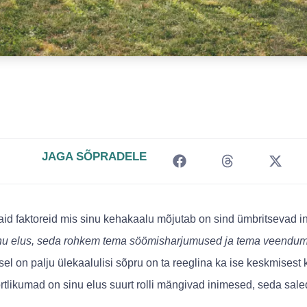
JAGA SÕPRADELE
aid faktoreid mis sinu kehakaalu mõjutab on sind ümbritsevad 
sinu elus, seda rohkem tema söömisharjumused ja tema veendu
sel on palju ülekaalulisi sõpru on ta reeglina ka ise keskmises
rtlikumad on sinu elus suurt rolli mängivad inimesed, seda sale