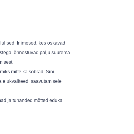
lulised. Inimesed, kes oskavad
imestega, õnnestuvad palju suurema
misest.
a miks mitte ka sõbrad. Sinu
a elukvaliteedi saavutamisele
eemad ja tuhanded mõtted eduka