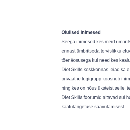
Olulised inimesed
Seega inimesed kes meid ümbrits
ennast ümbritseda tervislikku elu
tõenäosusega kui need kes kaalul
Diet Skills keskkonnas leiad sa en
privaatne tugigrupp koosneb inim
ning kes on nõus üksteist sellel t
Diet Skills foorumid aitavad sul 
kaalulangetuse saavutamisest.