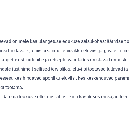
evad on meie kaalulangetuse edukuse seisukohast äärmiselt o
viisi hindavate ja mis peamine tervislikku eluviisi järgivate in
angetusest toidupilte ja retsepte vahetades unistavad õnnestu
dale just nimelt sellised tervislikku eluviisi toetavad tuttavad j
estest, kes hindavad sportliku eluviisi, kes keskenduvad parem
eel toetama.
hoida oma fookust sellel mis tähtis. Sinu käsutuses on sajad t