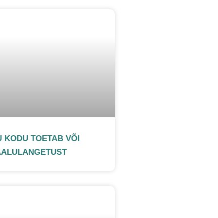
U KODU TOETAB VÕI
AALULANGETUST