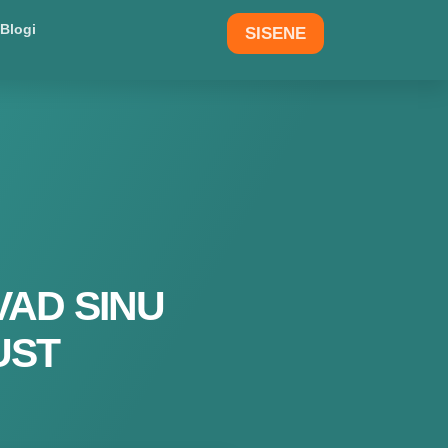
Blogi
SISENE
VAD SINU
UST