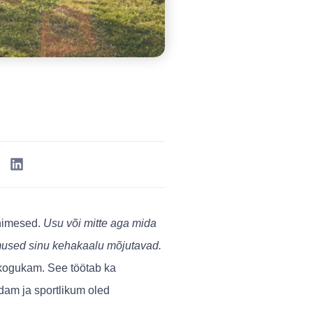
inimesed.
Usu või mitte aga mida
mused sinu kehakaalu mõjutavad.
t kogukam. See töötab ka
dam ja sportlikum oled