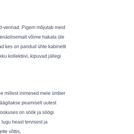
ed-vennad. Pigem mõjutab meid
enäolisemalt võime hakata üle
jad kes on pandud ühte kabinetti
u kollektiivi, kipuvad jällegi
see millest inimesed meie ümber
räägitakse peamiselt uutest
 fookuses on söök ja söögi
lugu heast tervisest ja
tte võttis.