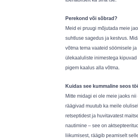
Perekond või sõbrad?
Meid ei pruugi mõjutada meie j
suhtluse sagedus ja kestvus. Mi
võtma tema vaateid söömisele ja t
ülekaaluliste inimestega kipuvad k
pigem kaalus alla võtma.
Kuidas see kummaline seos tö
Mitte midagi ei ole meie jaoks ni
räägivad muutub ka meile olulisek
retseptidest ja huvitavatest mait
nautimine – see on aktsepteeritud
liikumisest, räägib peamiselt sell