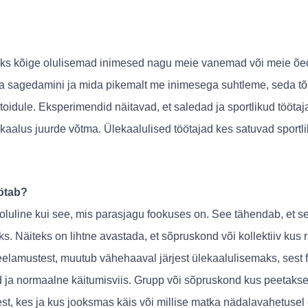
aoks kõige olulisemad inimesed nagu meie vanemad või meie õ
da sagedamini ja mida pikemalt me inimesega suhtleme, seda tõ
oidule. Eksperimendid näitavad, et saledad ja sportlikud tööta
aalus juurde võtma. Ülekaalulised töötajad kes satuvad sportlikk
ötab?
i oluline kui see, mis parasjagu fookuses on. See tähendab, et 
s. Näiteks on lihtne avastada, et sõpruskond või kollektiiv kus 
seelamustest, muutub vähehaaval järjest ülekaalulisemaks, sest
 ja normaalne käitumisviis. Grupp või sõpruskond kus peetakse 
est, kes ja kus jooksmas käis või millise matka nädalavahetusel e