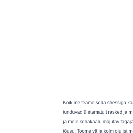
Kõik me teame seda stressiga ka
tunduvad ületamatult rasked ja m
ja meie kehakaalu mõjutav tagaj
tõusu. Toome välja kolm olulist