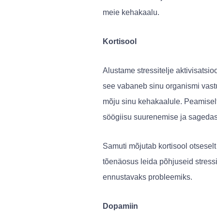
meie kehakaalu.
Kortisool
Alustame stressitelje aktivisatsio
see vabaneb sinu organismi vastus
mõju sinu kehakaalule. Peamiselt 
söögiisu suurenemise ja sageda
Samuti mõjutab kortisool otsesel
tõenäosus leida põhjuseid stress
ennustavaks probleemiks.
Dopamiin