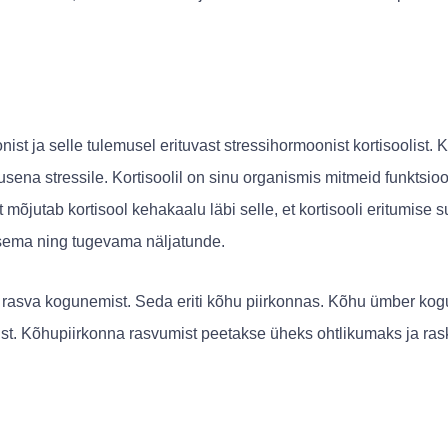
onist ja selle tulemusel erituvast stressihormoonist kortisoolist.
ena stressile. Kortisoolil on sinu organismis mitmeid funktsioo
mõjutab kortisool kehakaalu läbi selle, et kortisooli eritumise
sema ning tugevama näljatunde.
t rasva kogunemist. Seda eriti kõhu piirkonnas. Kõhu ümber ko
ist. Kõhupiirkonna rasvumist peetakse üheks ohtlikumaks ja ra