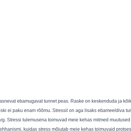
asnevat ebamugavat tunnet peas. Raske on keskenduda ja kõik 
iski ei paku enam rõõmu. Stressil on aga lisaks ebameeldiva tun
ärg. Stressi tulemusena toimuvad meie kehas mitmed muutuse
 mehhanismi, kuidas stress mõjutab meie kehas toimuvaid prots