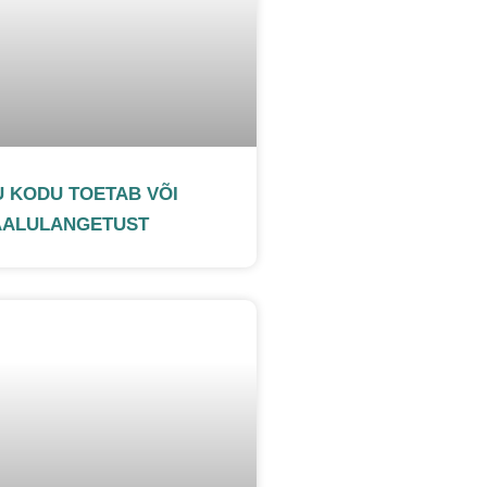
U KODU TOETAB VÕI
AALULANGETUST