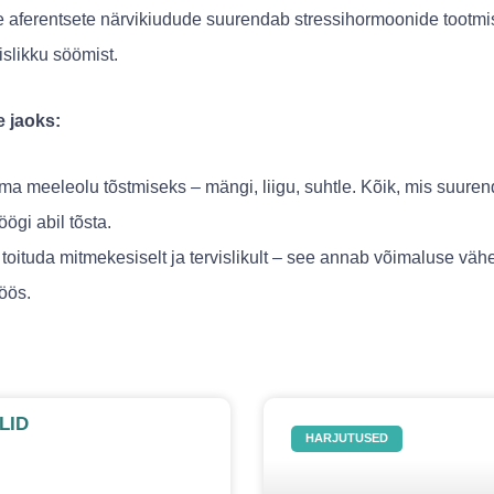
vate aferentsete närvikiudude suurendab stressihormoonide tootm
vislikku söömist.
 jaoks:
ma meeleolu tõstmiseks – mängi, liigu, suhtle. Kõik, mis suure
gi abil tõsta.
u toituda mitmekesiselt ja tervislikult – see annab võimaluse vä
öös.
LID
HARJUTUSED