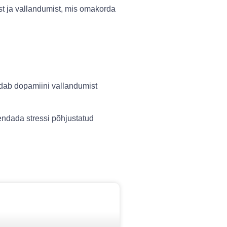
ist ja vallandumist, mis omakorda
ndab dopamiini vallandumist
hendada stressi põhjustatud