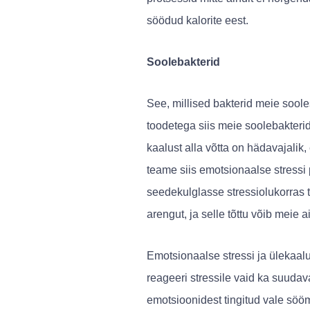
söödud kalorite eest.
Soolebakterid
See, millised bakterid meie soole
toodetega siis meie soolebakterid
kaalust alla võtta on hädavajali
teame siis emotsionaalse stressi
seedekulglasse stressiolukorras t
arengut, ja selle tõttu võib mei
Emotsionaalse stressi ja ülekaalu
reageeri stressile vaid ka suuda
emotsioonidest tingitud vale söö