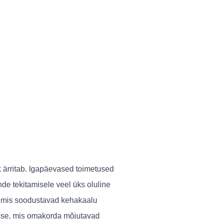
ärritab. Igapäevased toimetused
de tekitamisele veel üks oluline
d mis soodustavad kehakaalu
esse, mis omakorda mõjutavad