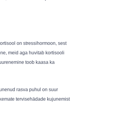
 Kortisool on stressihormoon, sest
ne, meid aga huvitab kortisooli
 suurenemine toob kaasa ka
gunenud rasva puhul on suur
skemate tervisehädade kujunemist