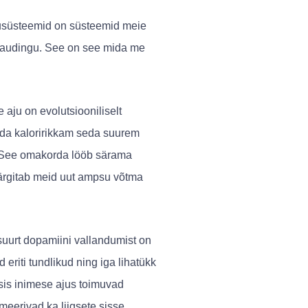
susüsteemid on süsteemid meie
 naudingu. See on see mida me
aju on evolutsiooniliselt
Mida kaloririkkam seda suurem
. See omakorda lööb särama
ärgitab meid uut ampsu võtma
uurt dopamiini vallandumist on
eriti tundlikud ning iga lihatükk
sis inimese ajus toimuvad
emeerivad ka liigsete sisse