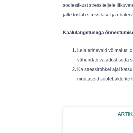
soolestikust stressiteljele liiku
jälle tõstab stressitaset ja ebater
Kaalulangetusega õnnestumise
Leia erinevaid võimalusi o
vähendab vajadust seda söö
Ka stressirohkel ajal kats
muutuseid soolebakterite t
ARTIK