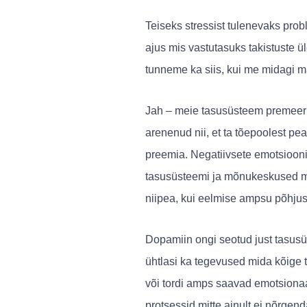
Teiseks stressist tulenevaks pr
ajus mis vastutasuks takistuste
tunneme ka siis, kui me midagi ma
Jah – meie tasusüsteem premeerib
arenenud nii, et ta tõepoolest p
preemia. Negatiivsete emotsioon
tasusüsteemi ja mõnukeskused me
niipea, kui eelmise ampsu põhju
Dopamiin ongi seotud just tasus
ühtlasi ka tegevused mida kõige t
või tordi amps saavad emotsionaa
protsessid mitte ainult ei nõrgend