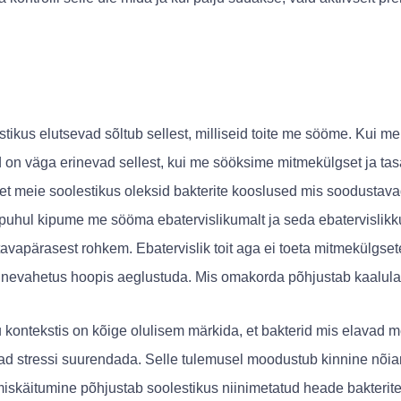
stikus elutsevad sõltub sellest, milliseid toite me sööme. Kui me
 on väga erinevad sellest, kui me sööksime mitmekülgset ja tasa
k, et meie soolestikus oleksid bakterite kooslused mis soodusta
 puhul kipume me sööma ebatervislikumalt ja seda ebatervislikku
avapärasest rohkem. Ebatervislik toit aga ei toeta mitmekülgset
e ainevahetus hoopis aeglustuda. Mis omakorda põhjustab kaalul
 kontekstis on kõige olulisem märkida, et bakterid mis elavad mei
vad stressi suurendada. Selle tulemusel moodustub kinnine nõiar
miskäitumine põhjustab soolestikus niinimetatud heade bakteri