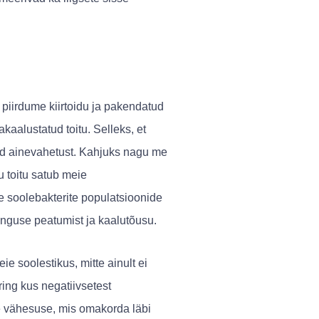
 piirdume kiirtoidu ja pakendatud
kaalustatud toitu. Selleks, et
vad ainevahetust. Kahjuks nagu me
 toitu satub meie
e soolebakterite populatsioonide
anguse peatumist ja kaalutõusu.
e soolestikus, mitte ainult ei
ing kus negatiivsetest
te vähesuse, mis omakorda läbi