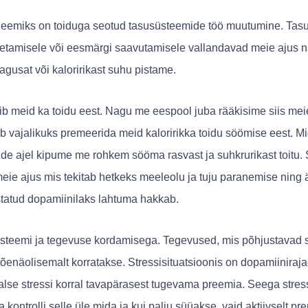
obleemiks on toiduga seotud tasusüsteemide töö muutumine. Ta
 ületamisele või eesmärgi saavutamisele vallandavad meie ajus
gusat või kaloririkast suhu pistame.
 meid ka toidu eest. Nagu me eespool juba rääkisime siis meie 
eab vajalikuks premeerida meid kaloririkka toidu söömise eest. 
ide ajel kipume me rohkem sööma rasvast ja suhkrurikast toitu
ie ajus mis tekitab hetkeks meeleolu ja tuju paranemise ning 
statud dopamiinilaks lahtuma hakkab.
üsteemi ja tegevuse kordamisega. Tegevused, mis põhjustavad s
õenäolisemalt korratakse. Stressisituatsioonis on dopamiinirajad 
lse stressi korral tavapärasest tugevama preemia. Seega stres
a kontrolli selle üle mida ja kui palju süüakse, vaid aktiivselt pr