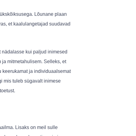
s ükskõiksusega. Lõunane plaan
vas, et kaalulangetajad suudavad
t nädalasse kui paljud inimesed
ja mitmetahulisem. Selleks, et
ju keerukamat ja individuaalsemat
gi mis tuleb sügavalt inimese
toetust.
aailma. Lisaks on meil sulle