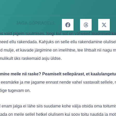
JAGA SÕPRADELE
es vaid pigem suutmises. Isegi kui sul on vähesed teadmised k
need ellu rakendada. Kahjuks on selle ellu rakendamine olulise
d mulje, et kavade järgimine on imelihtne, tee lihtsalt nii nagu 
mulikult üks raskemaid asju üldse.
imine meile nii raske? Peamiselt sellepärast, et kaalulanget
d eesmärke ja me jagame ennast nende vahel vastavalt sellele, 
kõige tugevam on.
enam jalga ei lähe siis suudame kohe välja otsida oma toitumi
da on meile sellel hetkel olulisem kui soov toitu nautida ja mo