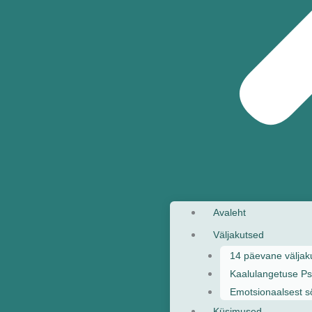
Avaleht
Väljakutsed
14 päevane väljaku
Kaalulangetuse Ps
Emotsionaalsest s
Küsimused