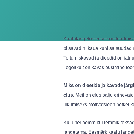
Kaalulangetus ei seisne teadmis
piisavad niikaua kuni sa suudad 
Toitumiskavad ja dieedid on jätnu
Tegelikult on kavas püsimine loo
Miks on dieetide ja kavade järg
elus.
Meil on elus palju erinevai
liikumiseks motivatsioon hetkel 
Kui ühel hommikul lemmik teksad 
langetama. Eesmärk kaalu langeta