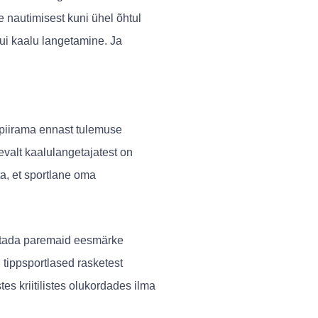
nautimisest kuni ühel õhtul
ui kaalu langetamine. Ja
a piirama ennast tulemuse
valt kaalulangetajatest on
ta, et sportlane oma
sutada paremaid eesmärke
 tippsportlased rasketest
tes kriitilistes olukordades ilma