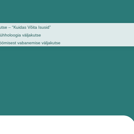
tse – “Kuidas Võita Isusid”
ühholoogia väljakutse
öömisest vabanemise väljakutse