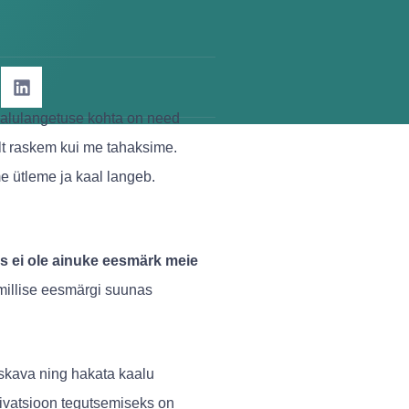
aalulangetuse kohta on need
lt raskem kui me tahaksime.
me ütleme ja kaal langeb.
us ei ole ainuke eesmärk meie
millise eesmärgi suunas
skava ning hakata kaalu
tivatsioon tegutsemiseks on