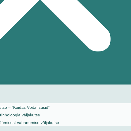
tse – “Kuidas Võita Isusid”
ühholoogia väljakutse
öömisest vabanemise väljakutse