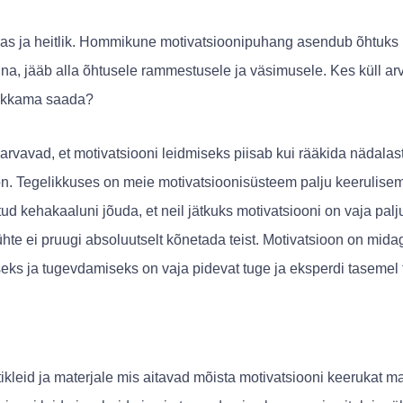
ras ja heitlik. Hommikune motivatsioonipuhang asendub õhtuk
a, jääb alla õhtusele rammestusele ja väsimusele. Kes küll ar
hakkama saada?
rvavad, et motivatsiooni leidmiseks piisab kui rääkida nädalas
. Tegelikkuses on meie motivatsioonisüsteem palju keerulisem 
ud kehakaaluni jõuda, et neil jätkuks motivatsiooni on vaja pal
hte ei pruugi absoluutselt kõnetada teist. Motivatsioon on mida
seks ja tugevdamiseks on vaja pidevat tuge ja eksperdi tasemel 
tikleid ja materjale mis aitavad mõista motivatsiooni keerukat m