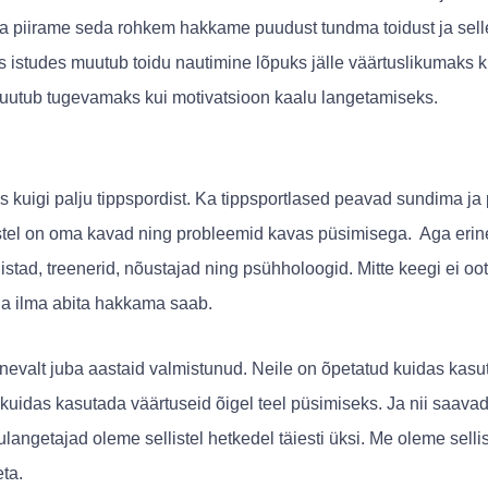
 piirame seda rohkem hakkame puudust tundma toidust ja selle 
s istudes muutub toidu nautimine lõpuks jälle väärtuslikumaks k
muutub tugevamaks kui motivatsioon kaalu langetamiseks.
s kuigi palju tippspordist. Ka tippsportlased peavad sundima j
stel on oma kavad ning probleemid kavas püsimisega. Aga erine
istad, treenerid, nõustajad ning psühholoogid. Mitte keegi ei oo
ja ilma abita hakkama saab.
lnevalt juba aastaid valmistunud. Neile on õpetatud kuidas ka
uidas kasutada väärtuseid õigel teel püsimiseks. Ja nii saavad
langetajad oleme sellistel hetkedel täiesti üksi. Me oleme sellis
eta.