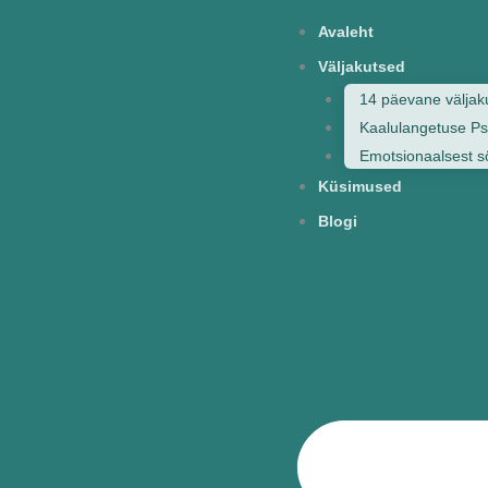
Skip
Avaleht
to
Väljakutsed
content
14 päevane väljaku
Kaalulangetuse Ps
Emotsionaalsest s
Küsimused
Blogi