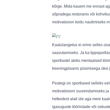
kõrge. Mida kauem me ennast aga
sõpradega restoranis või kohviku
motivatsioon toidu nautimiseks 
Kaalulangetus ei erine selles osa
saavutamiseks. Ja ka tippsportla
sportlastel abiks mentaalsed tööri
treeningplaanis püsimisega üksi 
Pealegi on sportlased selleks ee
motivatsiooni suurendamiseks ja k
hetkedest alati üle aga meie kaalu
igasuguste tööriistade või oskust