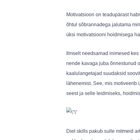
Motivatsioon on teadupärast hab
õhtul sõbrannadega jalutama minn
üksi motivatsiooni hoidmisega 
Ilmselt needsamad inimesed kes a
nende kavaga juba õnnestunud on
kaalulangetajad suudaksid soovit
lähenemist. See, mis motiveerib ü
seest ja selle leidmiseks, hoidmi
Diet skills pakub sulle mitmeid ar