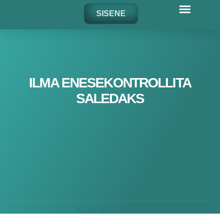
Skip
SISENE
to
content
ILMA ENESEKONTROLLITA
SALEDAKS
JAGA SÕPRADELE