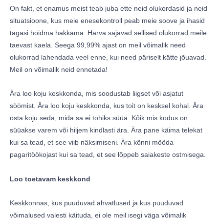
On fakt, et enamus meist teab juba ette neid olukordasid ja neid
situatsioone, kus meie enesekontroll peab meie soove ja ihasid
tagasi hoidma hakkama. Harva sajavad sellised olukorrad meile
taevast kaela. Seega 99,99% ajast on meil võimalik need
olukorrad lahendada veel enne, kui need päriselt kätte jõuavad.
Meil on võimalik neid ennetada!
Ära loo koju keskkonda, mis soodustab liigset või asjatut
söömist. Ära loo koju keskkonda, kus toit on kesksel kohal. Ära
osta koju seda, mida sa ei tohiks süüa. Kõik mis kodus on
süüakse varem või hiljem kindlasti ära. Ära pane käima telekat
kui sa tead, et see viib näksimiseni. Ära kõnni mööda
pagaritöökojast kui sa tead, et see lõppeb saiakeste ostmisega.
Loo toetavam keskkond
Keskkonnas, kus puuduvad ahvatlused ja kus puuduvad
võimalused valesti käituda, ei ole meil isegi väga võimalik