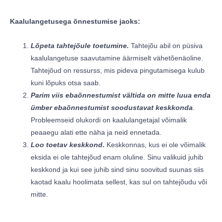
Kaalulangetusega õnnestumise jaoks:
Lõpeta tahtejõule toetumine.
Tahtejõu abil on püsiva
kaalulangetuse saavutamine äärmiselt vähetõenäoline.
Tahtejõud on ressurss, mis pideva pingutamisega kulub
kuni lõpuks otsa saab.
Parim viis ebaõnnestumist vältida on mitte luua enda
ümber ebaõnnestumist soodustavat keskkonda
.
Probleemseid olukordi on kaalulangetajal võimalik
peaaegu alati ette näha ja neid ennetada.
Loo toetav keskkond.
Keskkonnas, kus ei ole võimalik
eksida ei ole tahtejõud enam oluline. Sinu valikuid juhib
keskkond ja kui see juhib sind sinu soovitud suunas siis
kaotad kaalu hoolimata sellest, kas sul on tahtejõudu või
mitte.