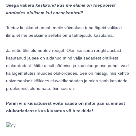
Seega vahetu keskkond kus me elame on tõepoolest
kordades olulisem kui enesekontroll!
Toetav keskkond annab meile võimaluse teha õigeid valikuid
ilma, et me peaksime selleks oma tahtejõudu kasutama.
Ja nüüd üks elumuutev reegel. Olen ise seda reeglit aastaid
kasutanud ja see on aidanud mind välja sadadest ohtlikest
olukordadest. Mitte ainult söömise ja kaalulangetuse puhul, vaid
ka lugematutes muudes olukordades. See on midagi, mis kehtib
universaalselt kõikides eluvaldkondades ja mida saab kasutada
probleemist olenemata. Siin see on:
Parim viis kiusatusest võitu saada on mitte panna ennast
olukordadesse kus kiusatus võib tekkida!