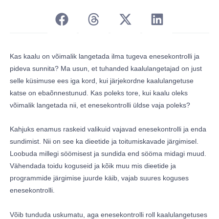
Kas kaalu on võimalik langetada ilma tugeva enesekontrolli ja
pideva sunnita? Ma usun, et tuhanded kaalulangetajad on just
selle küsimuse ees iga kord, kui järjekordne kaalulangetuse
katse on ebaõnnestunud. Kas poleks tore, kui kaalu oleks
võimalik langetada nii, et enesekontrolli üldse vaja poleks?
Kahjuks enamus raskeid valikuid vajavad enesekontrolli ja enda
sundimist. Nii on see ka dieetide ja toitumiskavade järgimisel.
Loobuda millegi söömisest ja sundida end sööma midagi muud.
Vähendada toidu koguseid ja kõik muu mis dieetide ja
programmide järgimise juurde käib, vajab suures koguses
enesekontrolli.
Võib tunduda uskumatu, aga enesekontrolli roll kaalulangetuses