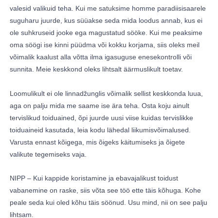
valesid valikuid teha. Kui me satuksime homme paradiisisaarele
suguharu juurde, kus süüakse seda mida loodus annab, kus ei
ole suhkruseid jooke ega magustatud sööke. Kui me peaksime
oma söögi ise kinni püüdma või kokku korjama, siis oleks meil
võimalik kaalust alla võtta ilma igasuguse enesekontrolli või
sunnita. Meie keskkond oleks lihtsalt äärmuslikult toetav.
Loomulikult ei ole linnadžunglis võimalik sellist keskkonda luua,
aga on palju mida me saame ise ära teha. Osta koju ainult
tervislikud toiduained, õpi juurde uusi viise kuidas tervislikke
toiduaineid kasutada, leia kodu lähedal liikumisvõimalused.
Varusta ennast kõigega, mis õigeks käitumiseks ja õigete
valikute tegemiseks vaja.
NIPP – Kui kappide koristamine ja ebavajalikust toidust
vabanemine on raske, siis võta see töö ette täis kõhuga. Kohe
peale seda kui oled kõhu täis söönud. Usu mind, nii on see palju
lihtsam.