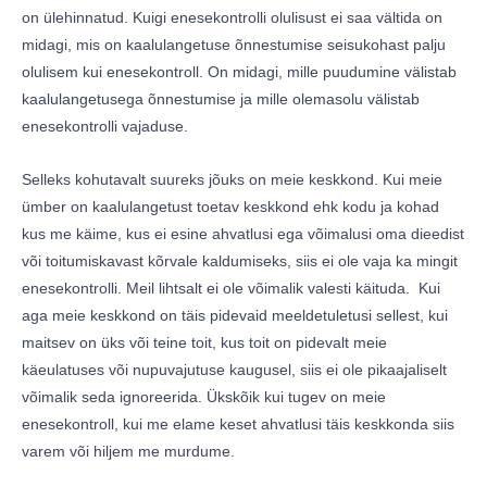
on ülehinnatud. Kuigi enesekontrolli olulisust ei saa vältida on
midagi, mis on kaalulangetuse õnnestumise seisukohast palju
olulisem kui enesekontroll. On midagi, mille puudumine välistab
kaalulangetusega õnnestumise ja mille olemasolu välistab
enesekontrolli vajaduse.
Selleks kohutavalt suureks jõuks on meie keskkond. Kui meie
ümber on kaalulangetust toetav keskkond ehk kodu ja kohad
kus me käime, kus ei esine ahvatlusi ega võimalusi oma dieedist
või toitumiskavast kõrvale kaldumiseks, siis ei ole vaja ka mingit
enesekontrolli. Meil lihtsalt ei ole võimalik valesti käituda. Kui
aga meie keskkond on täis pidevaid meeldetuletusi sellest, kui
maitsev on üks või teine toit, kus toit on pidevalt meie
käeulatuses või nupuvajutuse kaugusel, siis ei ole pikaajaliselt
võimalik seda ignoreerida. Ükskõik kui tugev on meie
enesekontroll, kui me elame keset ahvatlusi täis keskkonda siis
varem või hiljem me murdume.