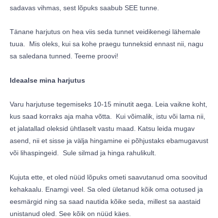
sadavas vihmas, sest lõpuks saabub SEE tunne.
Tänane harjutus on hea viis seda tunnet veidikenegi lähemale
tuua. Mis oleks, kui sa kohe praegu tunneksid ennast nii, nagu
sa saledana tunned. Teeme proovi!
Ideaalse mina harjutus
Varu harjutuse tegemiseks 10-15 minutit aega. Leia vaikne koht,
kus saad korraks aja maha võtta. Kui võimalik, istu või lama nii,
et jalatallad oleksid ühtlaselt vastu maad. Katsu leida mugav
asend, nii et sisse ja välja hingamine ei põhjustaks ebamugavust
või lihaspingeid. Sule silmad ja hinga rahulikult.
Kujuta ette, et oled nüüd lõpuks ometi saavutanud oma soovitud
kehakaalu. Enamgi veel. Sa oled ületanud kõik oma ootused ja
eesmärgid ning sa saad nautida kõike seda, millest sa aastaid
unistanud oled. See kõik on nüüd käes.