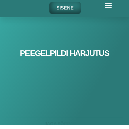
Skip
SISENE
to
content
PEEGELPILDI HARJUTUS
JAGA SÕPRADELE