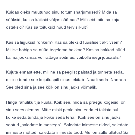
Kuidas oleks muutunud sinu toitumisharjumused? Mida sa
sööksid, kui sa käiksid väljas söömas? Milliseid toite sa koju
ostaksid? Kas sa toituksid nüüd tervislikult?
Kas sa liiguksid rohkem? Kas sa oleksid füüsiliselt aktiivsem?
Millise hobiga sa nüüd tegelema hakkad? Kas sa hakkad nüüd
käima jooksmas või rattaga sõitmas, võibolla isegi jõusaalis?
Kujuta ennast ette, milline sa peeglist paistad ja tunneta seda,
millise tunde see kujutluspilt sinus tekitab. Naudi seda. Naerata.
See oled sina ja see kõik on sinu jaoks võimalik.
Hinga rahulikult ja kuula. Kõik see, mida sa praegu kogesid, on
sinu sees olemas. Mitte miski peale sinu enda ei takista sul
kõike seda tunda ja kõike seda teha. Kõik see on sinu jaoks
seotud „saledate inimestega“. Saledate inimeste riided, saledate
inimeste mõtted, saledate inimeste teod. Mul on sulle üllatus! Sa