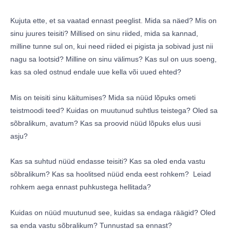
Kujuta ette, et sa vaatad ennast peeglist. Mida sa näed? Mis on
sinu juures teisiti? Millised on sinu riided, mida sa kannad,
milline tunne sul on, kui need riided ei pigista ja sobivad just nii
nagu sa lootsid? Milline on sinu välimus? Kas sul on uus soeng,
kas sa oled ostnud endale uue kella või uued ehted?
Mis on teisiti sinu käitumises? Mida sa nüüd lõpuks ometi
teistmoodi teed? Kuidas on muutunud suhtlus teistega? Oled sa
sõbralikum, avatum? Kas sa proovid nüüd lõpuks elus uusi
asju?
Kas sa suhtud nüüd endasse teisiti? Kas sa oled enda vastu
sõbralikum? Kas sa hoolitsed nüüd enda eest rohkem? Leiad
rohkem aega ennast puhkustega hellitada?
Kuidas on nüüd muutunud see, kuidas sa endaga räägid? Oled
sa enda vastu sõbralikum? Tunnustad sa ennast?