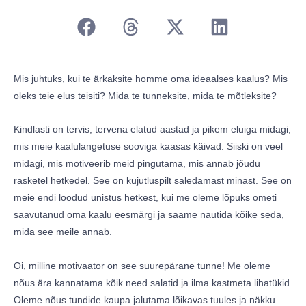
Mis juhtuks, kui te ärkaksite homme oma ideaalses kaalus? Mis
oleks teie elus teisiti? Mida te tunneksite, mida te mõtleksite?
Kindlasti on tervis, tervena elatud aastad ja pikem eluiga midagi,
mis meie kaalulangetuse sooviga kaasas käivad. Siiski on veel
midagi, mis motiveerib meid pingutama, mis annab jõudu
rasketel hetkedel. See on kujutluspilt saledamast minast. See on
meie endi loodud unistus hetkest, kui me oleme lõpuks ometi
saavutanud oma kaalu eesmärgi ja saame nautida kõike seda,
mida see meile annab.
Oi, milline motivaator on see suurepärane tunne! Me oleme
nõus ära kannatama kõik need salatid ja ilma kastmeta lihatükid.
Oleme nõus tundide kaupa jalutama lõikavas tuules ja näkku