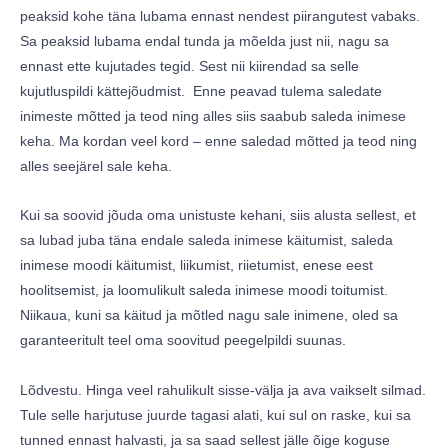
peaksid kohe täna lubama ennast nendest piirangutest vabaks.
Sa peaksid lubama endal tunda ja mõelda just nii, nagu sa
ennast ette kujutades tegid. Sest nii kiirendad sa selle
kujutluspildi kättejõudmist. Enne peavad tulema saledate
inimeste mõtted ja teod ning alles siis saabub saleda inimese
keha. Ma kordan veel kord – enne saledad mõtted ja teod ning
alles seejärel sale keha.
Kui sa soovid jõuda oma unistuste kehani, siis alusta sellest, et
sa lubad juba täna endale saleda inimese käitumist, saleda
inimese moodi käitumist, liikumist, riietumist, enese eest
hoolitsemist, ja loomulikult saleda inimese moodi toitumist.
Niikaua, kuni sa käitud ja mõtled nagu sale inimene, oled sa
garanteeritult teel oma soovitud peegelpildi suunas.
Lõdvestu. Hinga veel rahulikult sisse-välja ja ava vaikselt silmad.
Tule selle harjutuse juurde tagasi alati, kui sul on raske, kui sa
tunned ennast halvasti, ja sa saad sellest jälle õige koguse