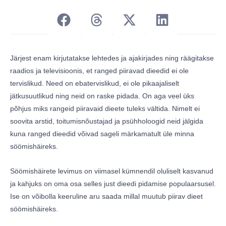
Järjest enam kirjutatakse lehtedes ja ajakirjades ning räägitakse
raadios ja televisioonis, et ranged piiravad dieedid ei ole
tervislikud. Need on ebatervislikud, ei ole pikaajaliselt
jätkusuutlikud ning neid on raske pidada. On aga veel üks
põhjus miks rangeid piiravaid dieete tuleks vältida. Nimelt ei
soovita arstid, toitumisnõustajad ja psühholoogid neid jälgida
kuna ranged dieedid võivad sageli märkamatult üle minna
söömishäireks.
Söömishäirete levimus on viimasel kümnendil oluliselt kasvanud
ja kahjuks on oma osa selles just dieedi pidamise populaarsusel.
Ise on võibolla keeruline aru saada millal muutub piirav dieet
söömishäireks.