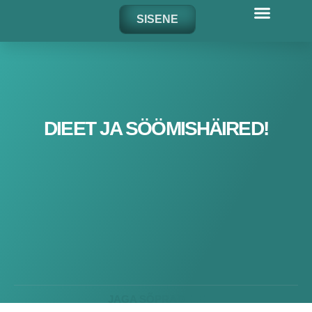
Skip
SISENE
to
content
DIEET JA SÖÖMISHÄIRED!
JAGA SÕPRADELE