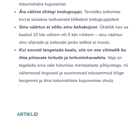
toitumishäire kujunemist
Ära välista ühtegi toidugruppi.
Tervisliku toitumise
korral süüakse toiduaineid kõikidest toidugruppidest
Sinu väärtus ei sõltu sinu kehakujust.
Ükskõik kas sa
kaalud 10 kilo vähem või 5 kilo rohkem – sinu väärtus
sinu sõprade ja tuttavate jaoks sellest ei muutu.
Kui soovid langetada kaalu, siis on see võimalik ka
ilma piiravate toitude ja toitumiskavadeta.
Vaja on
tegeleda oma vale toitumise mentaalsete põhjustega, nii
vähenevad kogused ja suurenevad edusammud kõige
kergemini ja ilma toitumishäire kujunemise ohuta.
ARTIKLID