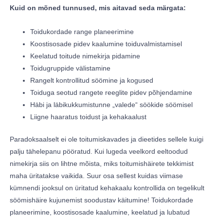
Kuid on mõned tunnused, mis aitavad seda märgata:
Toidukordade range planeerimine
Koostisosade pidev kaalumine toiduvalmistamisel
Keelatud toitude nimekirja pidamine
Toidugruppide välistamine
Rangelt kontrollitud söömine ja kogused
Toiduga seotud rangete reeglite pidev põhjendamine
Häbi ja läbikukkumistunne „valede“ söökide söömisel
Liigne haaratus toidust ja kehakaalust
Paradoksaalselt ei ole toitumiskavades ja dieetides sellele kuigi
palju tähelepanu pööratud. Kui lugeda veelkord eeltoodud
nimekirja siis on lihtne mõista, miks toitumishäirete tekkimist
maha üritatakse vaikida. Suur osa sellest kuidas viimase
kümnendi jooksul on üritatud kehakaalu kontrollida on tegelikult
söömishäire kujunemist soodustav käitumine! Toidukordade
planeerimine, koostisosade kaalumine, keelatud ja lubatud