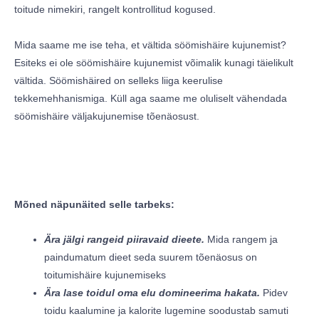
toitude nimekiri, rangelt kontrollitud kogused.
Mida saame me ise teha, et vältida söömishäire kujunemist?
Esiteks ei ole söömishäire kujunemist võimalik kunagi täielikult
vältida. Söömishäired on selleks liiga keerulise
tekkemehhanismiga. Küll aga saame me oluliselt vähendada
söömishäire väljakujunemise tõenäosust.
Mõned näpunäited selle tarbeks:
Ära jälgi rangeid piiravaid dieete.
Mida rangem ja
paindumatum dieet seda suurem tõenäosus on
toitumishäire kujunemiseks
Ära lase toidul oma elu domineerima hakata.
Pidev
toidu kaalumine ja kalorite lugemine soodustab samuti