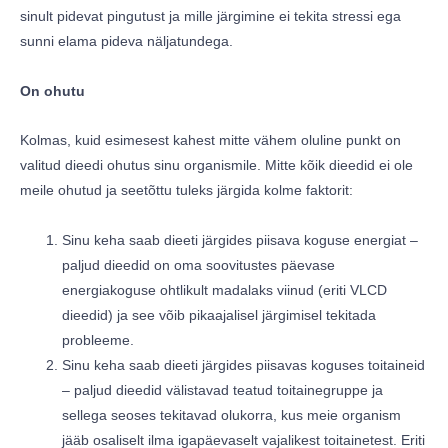
sinult pidevat pingutust ja mille järgimine ei tekita stressi ega
sunni elama pideva näljatundega.
On ohutu
Kolmas, kuid esimesest kahest mitte vähem oluline punkt on
valitud dieedi ohutus sinu organismile. Mitte kõik dieedid ei ole
meile ohutud ja seetõttu tuleks järgida kolme faktorit:
Sinu keha saab dieeti järgides piisava koguse energiat –
paljud dieedid on oma soovitustes päevase
energiakoguse ohtlikult madalaks viinud (eriti VLCD
dieedid) ja see võib pikaajalisel järgimisel tekitada
probleeme.
Sinu keha saab dieeti järgides piisavas koguses toitaineid
– paljud dieedid välistavad teatud toitainegruppe ja
sellega seoses tekitavad olukorra, kus meie organism
jääb osaliselt ilma igapäevaselt vajalikest toitainetest. Eriti