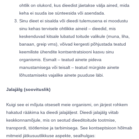
ohtlik on olukord, kus dieedist jäetakse välja ained, mida
keha ei suuda ise sünteesida või asendada.
Sinu dieet ei sisalda või dieedi tulemusena ei moodustu
sinu kehas tervisele ohtlikke aineid – dieedid, mis
keskenduvad kitsale lubatud toitude valikule (muna, liha,
banaan, greip vms), võivad kergesti põhjustada teatud
keemiliste ühendite kontsentratsiooni kasvu sinu
organismis. Esmalt – teatud ainete pideva
manustamisega või teisalt – teatud mürgiste ainete
lõhustamiseks vajalike ainete puuduse läbi.
Jalajälg (soovituslik)
Kuigi see ei mõjuta otseselt meie organismi, on järjest rohkem
hakatud rääkima ka dieedi jalajäljest. Dieedi jalajälg viitab
keskkonnamõjule, mis on seotud dieeditoitude tootmise,
transpordi, töötlemise ja tarbimisega. See kontseptsioon hõlmab
mitmeid jätkusuutlikkuse aspekte, sealhulgas: