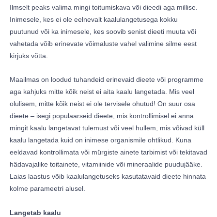
Ilmselt peaks valima mingi toitumiskava või dieedi aga millise.
Inimesele, kes ei ole eelnevalt kaalulangetusega kokku
puutunud või ka inimesele, kes soovib senist dieeti muuta või
vahetada võib erinevate võimaluste vahel valimine silme eest
kirjuks võtta.
Maailmas on loodud tuhandeid erinevaid dieete või programme
aga kahjuks mitte kõik neist ei aita kaalu langetada. Mis veel
olulisem, mitte kõik neist ei ole tervisele ohutud! On suur osa
dieete – isegi populaarseid dieete, mis kontrollimisel ei anna
mingit kaalu langetavat tulemust või veel hullem, mis võivad küll
kaalu langetada kuid on inimese organismile ohtlikud. Kuna
eeldavad kontrollimata või mürgiste ainete tarbimist või tekitavad
hädavajalike toitainete, vitamiinide või mineraalide puudujääke.
Laias laastus võib kaalulangetuseks kasutatavaid dieete hinnata
kolme parameetri alusel.
Langetab kaalu