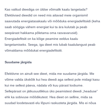
Kas valitud dieediga on üldse võimalik kaalu langetada?
Efektiivsed dieedid on need mis aitavad meie organismil
saavutada energiatasakaalu või mõõduka energiadefitsiidi (keha
saab söögiga vähem energiat kui ta ära kulutab ja peab
seepärast hakkama põletama oma rasvavarusid).
Energiadefitsiit on ka kõige peamine eeldus kaalu
langetamiseks. Seega, iga dieet mis lubab kaalulangust peab
võimaldama mõõdukat energiadefitsiiti.
Suudame järgida
Efektiivne on ainult see dieet, mida me suudame järgida. Me
võime valida ükskõik kui hea dieedi aga sellest pole midagi kasu
kui me sellest päeva, nädala või kuu pärast loobume.
Sellepärast on jätkusuutlikkus üks peamistest dieedi „headuse“
ehk ka sobivuse mõõdikutest. Hea dieet on selline, mida sa
suudad loodetavasti elu lõpuni raskusteta järgida. Mis ei nõua