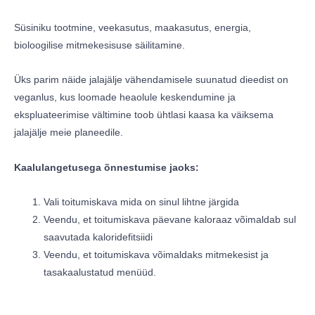
Süsiniku tootmine, veekasutus, maakasutus, energia,
bioloogilise mitmekesisuse säilitamine.
Üks parim näide jalajälje vähendamisele suunatud dieedist on
veganlus, kus loomade heaolule keskendumine ja
ekspluateerimise vältimine toob ühtlasi kaasa ka väiksema
jalajälje meie planeedile.
Kaalulangetusega õnnestumise jaoks:
Vali toitumiskava mida on sinul lihtne järgida
Veendu, et toitumiskava päevane kaloraaz võimaldab sul
saavutada kaloridefitsiidi
Veendu, et toitumiskava võimaldaks mitmekesist ja
tasakaalustatud menüüd.