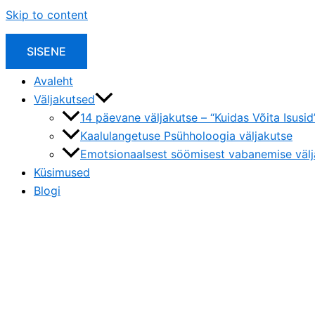
Skip to content
SISENE
Avaleht
Väljakutsed
14 päevane väljakutse – “Kuidas Võita Isusid
Kaalulangetuse Psühholoogia väljakutse
Emotsionaalsest söömisest vabanemise välj
Küsimused
Blogi