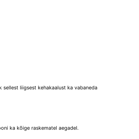
ik sellest liigsest kehakaalust ka vabaneda
ooni ka kõige raskematel aegadel.