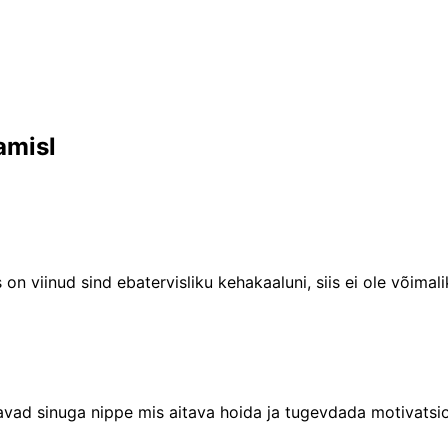
amisl
on viinud sind ebatervisliku kehakaaluni, siis ei ole võimal
avad sinuga nippe mis aitava hoida ja tugevdada motivatsi