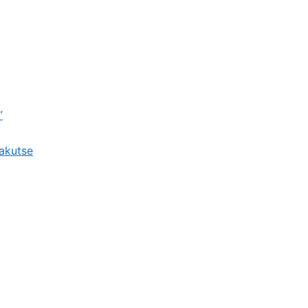
”
akutse