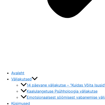
Avaleht
Väljakutsed
14 päevane väljakutse – “Kuidas Võita Isusid
Kaalulangetuse Psühholoogia väljakutse
Emotsionaalsest söömisest vabanemise välj
Küsimused