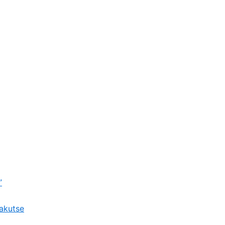
”
akutse