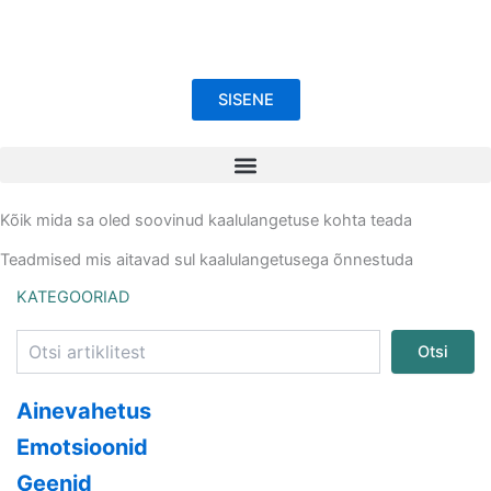
Skip
to
content
SISENE
Kõik mida sa oled soovinud kaalulangetuse kohta teada
Teadmised mis aitavad sul kaalulangetusega õnnestuda
Otsi
KATEGOORIAD
Otsi
Ainevahetus
Emotsioonid
Geenid