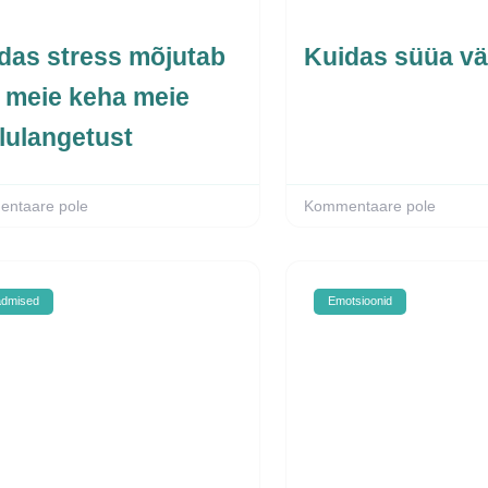
das stress mõjutab
Kuidas süüa v
i meie keha meie
lulangetust
ntaare pole
Kommentaare pole
admised
Emotsioonid