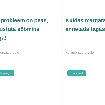
 probleem on peas,
Kuidas märgata
kustuta söömine
ennetada tagas
ga!
ntaare pole
Kommentaare pole
hholoogia
Teadmised