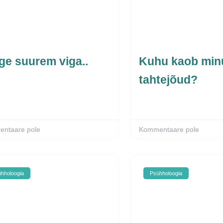
ge suurem viga..
Kuhu kaob min
tahtejõud?
ntaare pole
Kommentaare pole
hholoogia
Psühholoogia