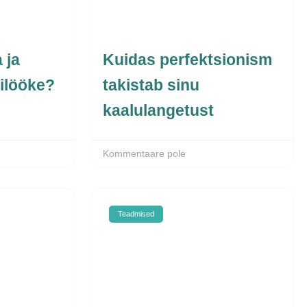
 ja
Kuidas perfektsionism
ilööke?
takistab sinu
kaalulangetust
Kommentaare pole
Teadmised