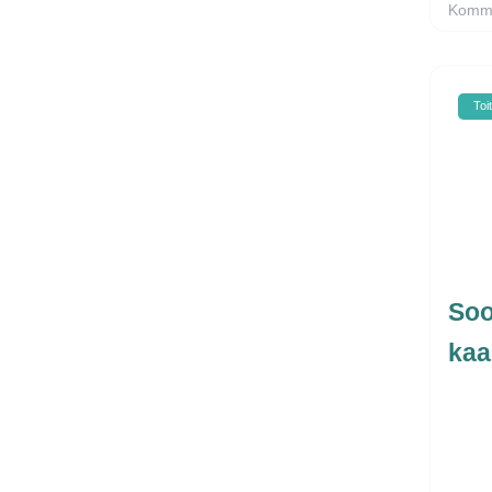
Komme
Toi
Soo
kaa