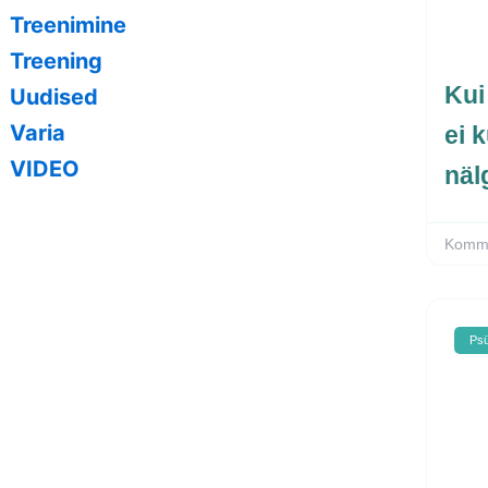
Treenimine
Treening
Kui
Uudised
Varia
ei 
VIDEO
näl
Komme
Psü