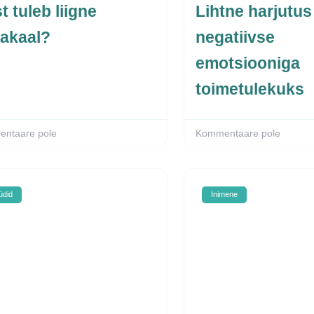
t tuleb liigne
Lihtne harjutus
akaal?
negatiivse
emotsiooniga
toimetulekuks
ntaare pole
Kommentaare pole
did
Inimene