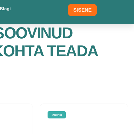
Blogi
SISENE
 SOOVINUD
KOHTA TEADA
Müüdid