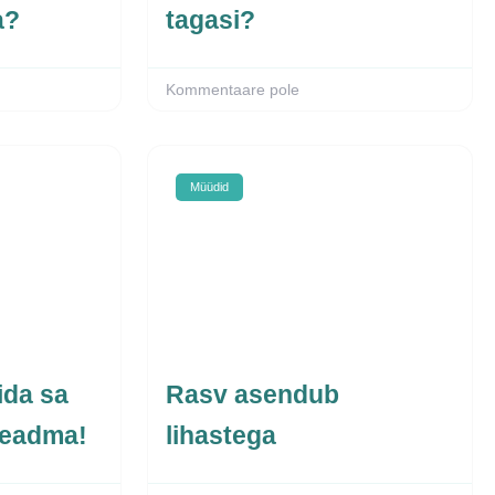
a?
tagasi?
Kommentaare pole
Müüdid
ida sa
Rasv asendub
 teadma!
lihastega