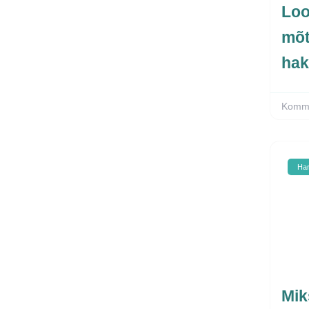
Loo
mõt
hak
Komme
Ha
Mik