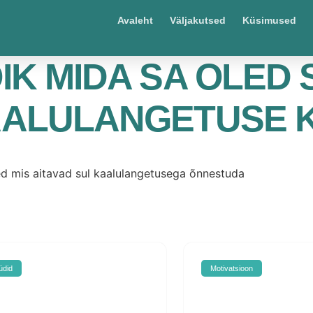
Avaleht
Väljakutsed
Küsimused
IK MIDA SA OLED
ALULANGETUSE 
d mis aitavad sul kaalulangetusega õnnestuda
did
Motivatsioon