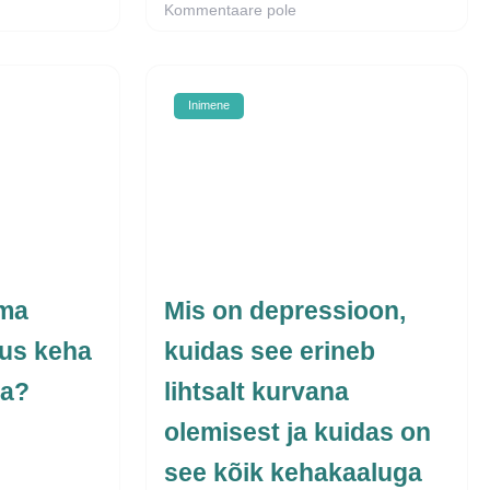
Kommentaare pole
Inimene
oma
Mis on depressioon,
us keha
kuidas see erineb
ma?
lihtsalt kurvana
olemisest ja kuidas on
see kõik kehakaaluga