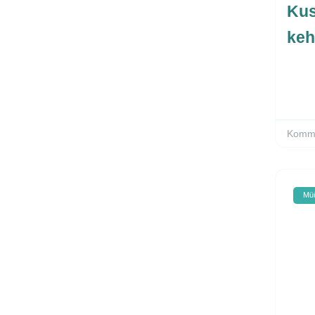
Kus
keh
Komme
Müü