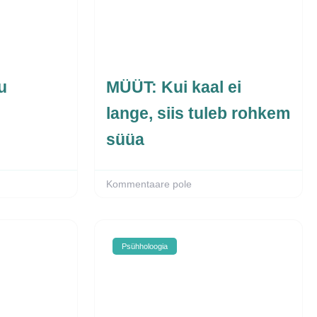
u
MÜÜT: Kui kaal ei
lange, siis tuleb rohkem
süüa
Kommentaare pole
Psühholoogia