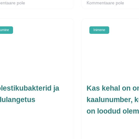
ntaare pole
Kommentaare pole
tumine
Inimene
lestikubakterid ja
Kas kehal on 
lulangetus
kaalunumber, k
on loodud ole