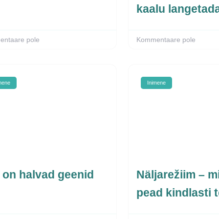
kaalu langetad
ntaare pole
Kommentaare pole
mene
Inimene
 on halvad geenid
Näljarežiim – m
pead kindlasti