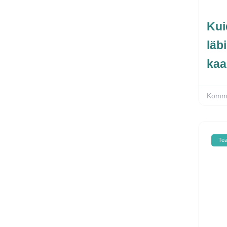
Kui
läb
kaa
Komme
Te