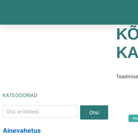
Skip
to
content
KÕ
KA
Teadmise
Otsi
KATEGOORIAD
Otsi
Müü
Ainevahetus