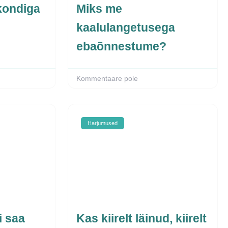
kondiga
Miks me
kaalulangetusega
ebaõnnestume?
Kommentaare pole
Harjumused
i saa
Kas kiirelt läinud, kiirelt