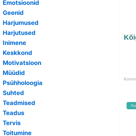
Emotsioonid
Geenid
Harjumused
Harjutused
Kõi
Inimene
Keskkond
Motivatsioon
Müüdid
Komme
Psühholoogia
Suhted
Teadmised
Psü
Teadus
Tervis
Toitumine