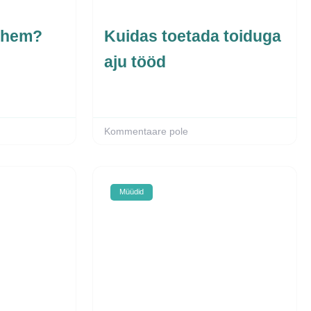
ähem?
Kuidas toetada toiduga
aju tööd
Kommentaare pole
Müüdid