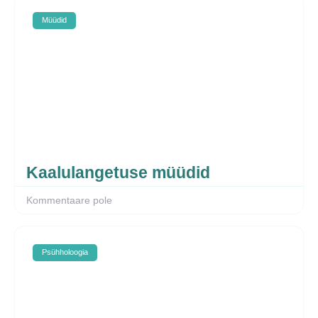
Müüdid
Kaalulangetuse müüdid
Kommentaare pole
Psühholoogia