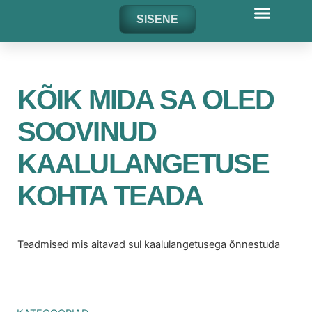
Skip
SISENE
to
content
KÕIK MIDA SA OLED
SOOVINUD
KAALULANGETUSE
KOHTA TEADA
Teadmised mis aitavad sul kaalulangetusega õnnestuda
Otsi