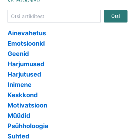
KATEGOORIAD
Otsi
Ainevahetus
Emotsioonid
Geenid
Harjumused
Harjutused
Inimene
Keskkond
Motivatsioon
Müüdid
Psühholoogia
Suhted