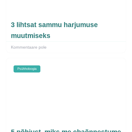
3 lihtsat sammu harjumuse
muutmiseks
Kommentaare pole
Psühholoogia
5 põhjust, miks me ebaõnnestume