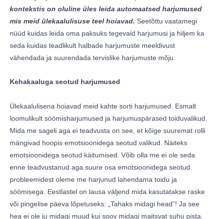
kontekstis on oluline üles leida automaatsed harjumused
mis meid ülekaalulisuse teel hoiavad.
Seetõttu vaatamegi
nüüd kuidas leida oma paksuks tegevaid harjumusi ja hiljem ka
seda kuidas teadlikult halbade harjumuste meeldivust
vähendada ja suurendada tervislike harjumuste mõju.
Kehakaaluga seotud harjumused
Ülekaalulisena hoiavad meid kahte sorti harjumused. Esmalt
loomulikult söömisharjumused ja harjumuspärased toiduvalikud.
Mida me sageli aga ei teadvusta on see, et kõige suuremat rolli
mängivad hoopis emotsioonidega seotud valikud. Näiteks
emotsioonidega seotud käitumised. Võib olla me ei ole seda
enne teadvustanud aga suure osa emotsioonidega seotud
probleemidest oleme me harjunud lahendama toidu ja
söömisega. Eestlastel on lausa väljend mida kasutatakse raske
või pingelise päeva lõpetuseks: „Tahaks midagi head”! Ja see
hea ei ole ju midagi muud kui soov midagi maitsvat suhu pista.