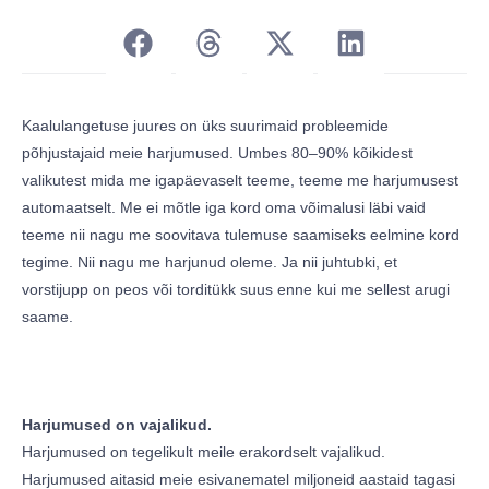
Kaalulangetuse juures on üks suurimaid probleemide
põhjustajaid meie harjumused. Umbes 80–90% kõikidest
valikutest mida me igapäevaselt teeme, teeme me harjumusest
automaatselt. Me ei mõtle iga kord oma võimalusi läbi vaid
teeme nii nagu me soovitava tulemuse saamiseks eelmine kord
tegime. Nii nagu me harjunud oleme. Ja nii juhtubki, et
vorstijupp on peos või torditükk suus enne kui me sellest arugi
saame.
Harjumused on vajalikud.
Harjumused on tegelikult meile erakordselt vajalikud.
Harjumused aitasid meie esivanematel miljoneid aastaid tagasi