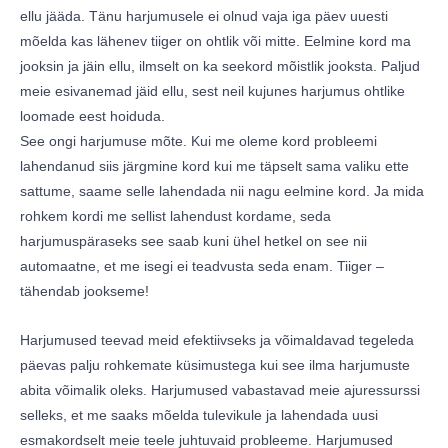
ellu jääda. Tänu harjumusele ei olnud vaja iga päev uuesti
mõelda kas lähenev tiiger on ohtlik või mitte. Eelmine kord ma
jooksin ja jäin ellu, ilmselt on ka seekord mõistlik jooksta. Paljud
meie esivanemad jäid ellu, sest neil kujunes harjumus ohtlike
loomade eest hoiduda.
See ongi harjumuse mõte. Kui me oleme kord probleemi
lahendanud siis järgmine kord kui me täpselt sama valiku ette
sattume, saame selle lahendada nii nagu eelmine kord. Ja mida
rohkem kordi me sellist lahendust kordame, seda
harjumuspäraseks see saab kuni ühel hetkel on see nii
automaatne, et me isegi ei teadvusta seda enam. Tiiger –
tähendab jookseme!
Harjumused teevad meid efektiivseks ja võimaldavad tegeleda
päevas palju rohkemate küsimustega kui see ilma harjumuste
abita võimalik oleks. Harjumused vabastavad meie ajuressurssi
selleks, et me saaks mõelda tulevikule ja lahendada uusi
esmakordselt meie teele juhtuvaid probleeme. Harjumused