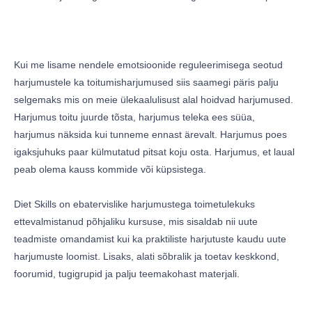
Kui me lisame nendele emotsioonide reguleerimisega seotud
harjumustele ka toitumisharjumused siis saamegi päris palju
selgemaks mis on meie ülekaalulisust alal hoidvad harjumused.
Harjumus toitu juurde tõsta, harjumus teleka ees süüa,
harjumus näksida kui tunneme ennast ärevalt. Harjumus poes
igaksjuhuks paar külmutatud pitsat koju osta. Harjumus, et laual
peab olema kauss kommide või küpsistega.
Diet Skills on ebatervislike harjumustega toimetulekuks
ettevalmistanud põhjaliku kursuse, mis sisaldab nii uute
teadmiste omandamist kui ka praktiliste harjutuste kaudu uute
harjumuste loomist. Lisaks, alati sõbralik ja toetav keskkond,
foorumid, tugigrupid ja palju teemakohast materjali.