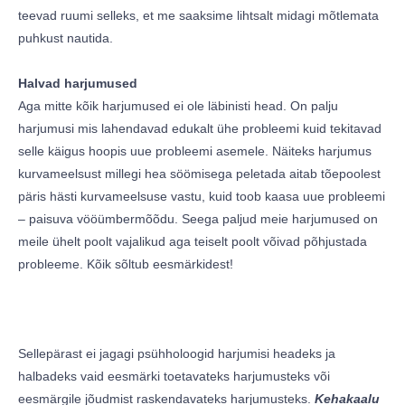
teevad ruumi selleks, et me saaksime lihtsalt midagi mõtlemata
puhkust nautida.
Halvad harjumused
Aga mitte kõik harjumused ei ole läbinisti head. On palju
harjumusi mis lahendavad edukalt ühe probleemi kuid tekitavad
selle käigus hoopis uue probleemi asemele. Näiteks harjumus
kurvameelsust millegi hea söömisega peletada aitab tõepoolest
päris hästi kurvameelsuse vastu, kuid toob kaasa uue probleemi
– paisuva vööümbermõõdu. Seega paljud meie harjumused on
meile ühelt poolt vajalikud aga teiselt poolt võivad põhjustada
probleeme. Kõik sõltub eesmärkidest!
Sellepärast ei jagagi psühholoogid harjumisi headeks ja
halbadeks vaid eesmärki toetavateks harjumusteks või
eesmärgile jõudmist raskendavateks harjumusteks.
Kehakaalu